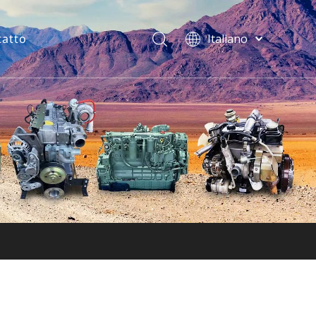
tatto
Italiano
فارسی
Bahasa
indonesia
Türk dili
ไทย
Deutsch
Português
Español
Pусский
Français
English