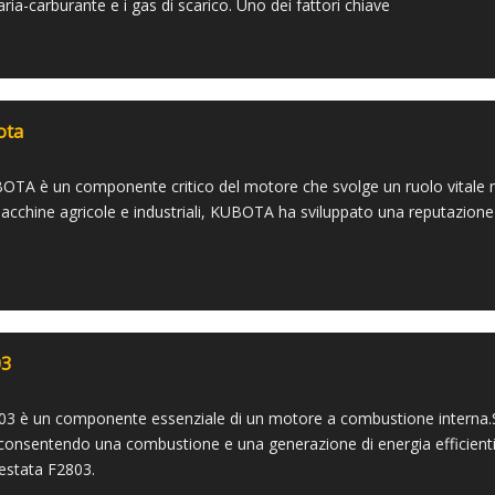
aria-carburante e i gas di scarico. Uno dei fattori chiave
ota
OTA è un componente critico del motore che svolge un ruolo vitale n
acchine agricole e industriali, KUBOTA ha sviluppato una reputazione pe
03
03 è un componente essenziale di un motore a combustione interna.Svo
onsentendo una combustione e una generazione di energia efficienti.I
testata F2803.