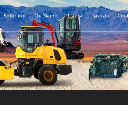
Soluzioni
Chi Siamo
Risorse
Notizia
Con
La nostra storia
Guide
ri per escavatori
Il nostro vantaggio
FAQ
 macchinari per l'edilizia
Video
 usato
ari Usati