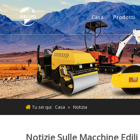
Casa
Prodotti
Motore
Accesso
Piccoli
Motore
Macchin
Tu sei qui:
Casa
»
Notizia
Notizie Sulle Macchine Edili