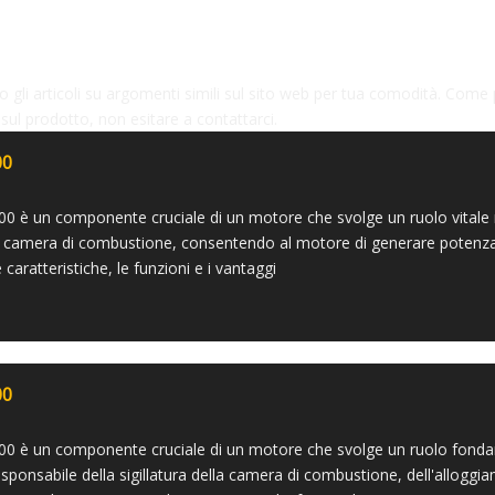
 gli articoli su argomenti simili sul sito web per tua comodità. Come
 sul prodotto, non esitare a contattarci.
00
00 è un componente cruciale di un motore che svolge un ruolo vitale 
lla camera di combustione, consentendo al motore di generare potenza 
caratteristiche, le funzioni e i vantaggi
00
00 è un componente cruciale di un motore che svolge un ruolo fondame
esponsabile della sigillatura della camera di combustione, dell'alloggi