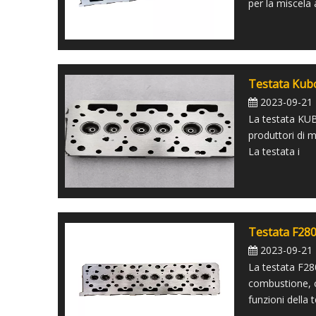
per la miscela 
Testata Kub
2023-09-21
La testata KUB
produttori di m
La testata i
Testata F28
2023-09-21
La testata F28
combustione, c
funzioni della 