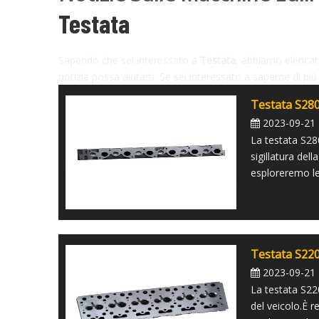
Testata
Sapendo che sei interessato a
Testata
, abbiamo elencato
notizia possa aiutarti. Se sei interessato a saperne di più
Testata S28
2023-09-21
La testata S28
sigillatura de
esploreremo le 
Testata S22
2023-09-21
La testata S22
del veicolo.È r