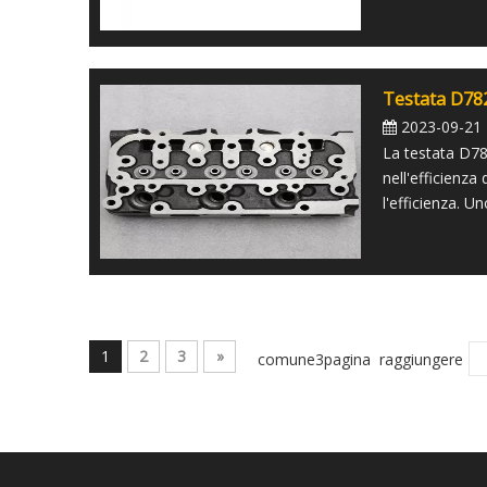
Testata D78
2023-09-21
La testata D78
nell'efficienza
l'efficienza. Un
1
2
3
»
comune3pagina raggiungere