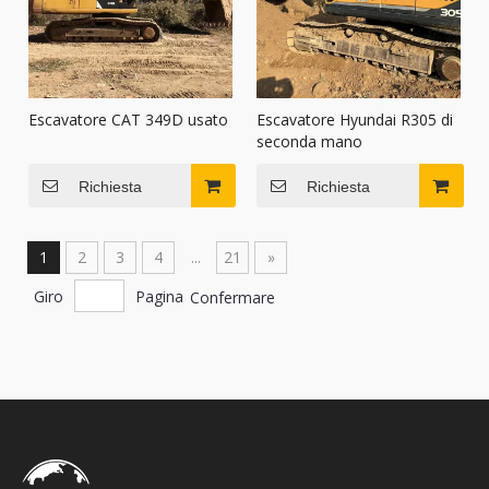
Escavatore CAT 349D usato
Escavatore Hyundai R305 di
seconda mano
Richiesta
Richiesta
1
2
3
4
...
21
»
Giro
Pagina
Confermare