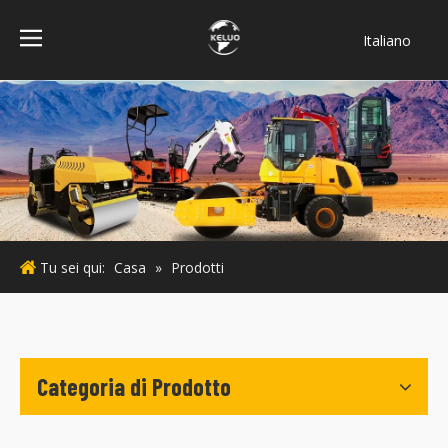
Italiano
فارسی
Bahasa
indonesia
Türk dili
ไทย
Deutsch
Português
Tu sei qui:
Casa
»
Prodotti
Español
Pусский
Français
English
Categoria di Prodotto