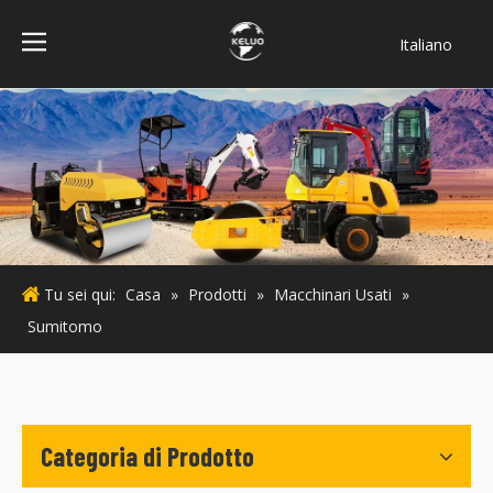
Italiano
فارسی
Bahasa
indonesia
Türk dili
ไทย
Deutsch
Português
Tu sei qui:
Casa
»
Prodotti
»
Macchinari Usati
»
Español
Sumitomo
Pусский
Français
English
Categoria di Prodotto