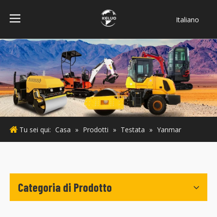
Italiano
فارسی
Bahasa
indonesia
Türk dili
ไทย
Deutsch
Português
Tu sei qui:
Casa
»
Prodotti
»
Testata
»
Yanmar
Español
Pусский
Français
English
Categoria di Prodotto