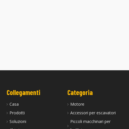
 4TNE94 è adatta per motori
La testata 3TNV88 con spina di
Yanmar
preriscaldamento è adatta per moto
Yanmar
Collegamenti
Categoria
Casa
Motore
Prodotti
Accessori per escavatori
Soluzioni
Piccoli macchinari per