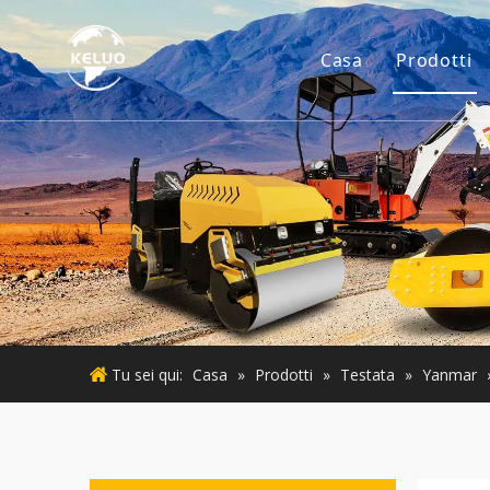
Casa
Prodotti
Motore
Accesso
Piccoli
Motore
Macchin
Tu sei qui:
Casa
»
Prodotti
»
Testata
»
Yanmar