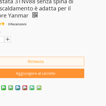
estata 3TNV88 senza spina di
iscaldamento è adatta per il
ore Yanmar
0 Recensioni
:
Richiesta
Aggiungere al carrello