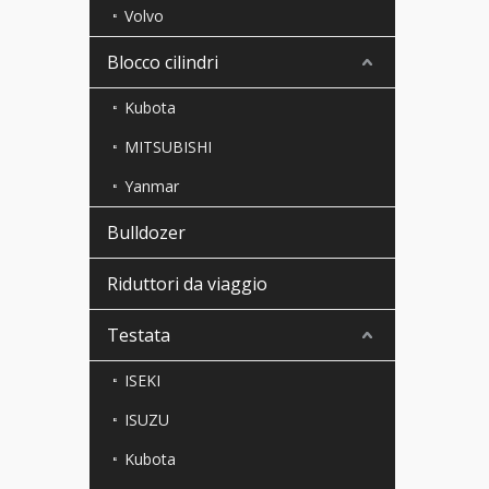
Volvo
Blocco cilindri
Kubota
MITSUBISHI
Yanmar
Bulldozer
Riduttori da viaggio
Testata
ISEKI
ISUZU
Kubota