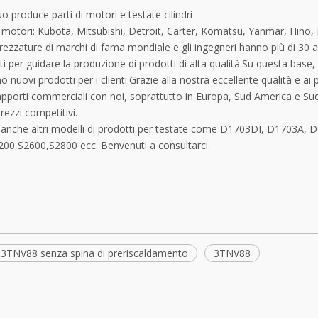
o produce parti di motori e testate cilindri
motori: Kubota, Mitsubishi, Detroit, Carter, Komatsu, Yanmar, Hino, Is
rezzature di marchi di fama mondiale e gli ingegneri hanno più di 30
 per guidare la produzione di prodotti di alta qualità.Su questa base, 
o nuovi prodotti per i clienti.Grazie alla nostra eccellente qualità e ai
rapporti commerciali con noi, soprattutto in Europa, Sud America e Su
prezzi competitivi.
anche altri modelli di prodotti per testate come D1703DI, D1703A,
00,S2600,S2800 ecc. Benvenuti a consultarci.
 3TNV88 senza spina di preriscaldamento
3TNV88