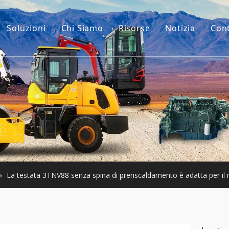
Soluzioni
Chi Siamo
Risorse
Notizia
Con
La nostra storia
Guide
ri per escavatori
Il nostro vantaggio
FAQ
 macchinari per l'edilizia
Video
 usato
ari Usati
»
La testata 3TNV88 senza spina di preriscaldamento è adatta per i