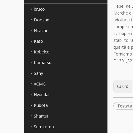
Hebei Kelu
bruco
Marche di 
Doosan
adotta att
competenti
Hitachi
sviluppiam
stabilito 
Kato
qualità e 
Kobelco
Forniamo 
D1301,S22
Komatsu
Sany
XCMG
su un:
Hyundai
Kubota
Testata
Shantui
Sumitomo