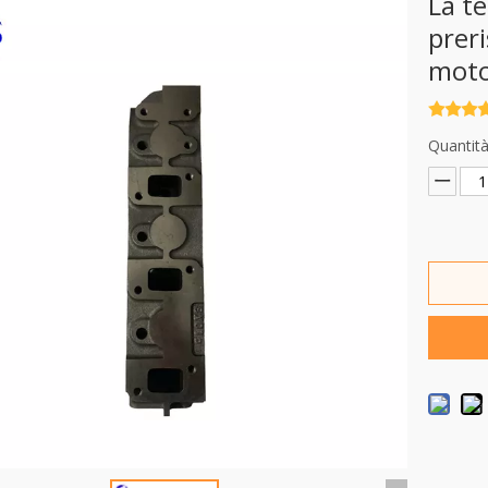
La t
prer
mot
Quantità