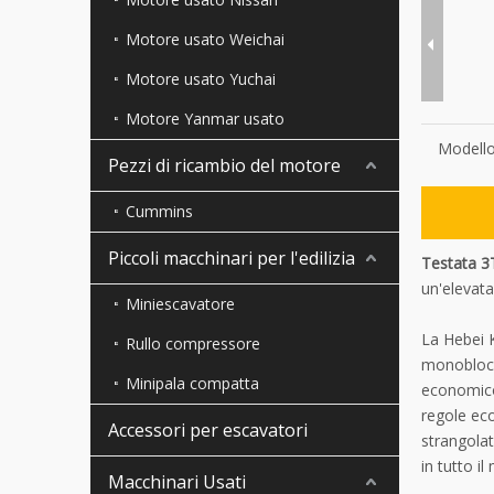
Motore usato Weichai
Motore usato Yuchai
Motore Yanmar usato
Modello
Pezzi di ricambio del motore
Cummins
Piccoli macchinari per l'edilizia
Testata 3
un'elevata
Miniescavatore
La Hebei K
Rullo compressore
monoblocch
Minipala compatta
economico
regole eco
Accessori per escavatori
strangolat
in tutto i
Macchinari Usati