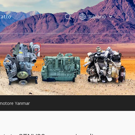
tatto
Italiano
فارسی
Bahasa
indonesia
Türk dili
ไทย
Deutsch
Português
Español
Pусский
Français
l motore Yanmar
English