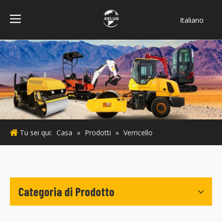
Italiano
فارسی
Bahasa
indonesia
Türk dili
ไทย
Deutsch
Português
Tu sei qui:
Casa
»
Prodotti
»
Verricello
Español
Pусский
Français
English
Categoria di Prodotto