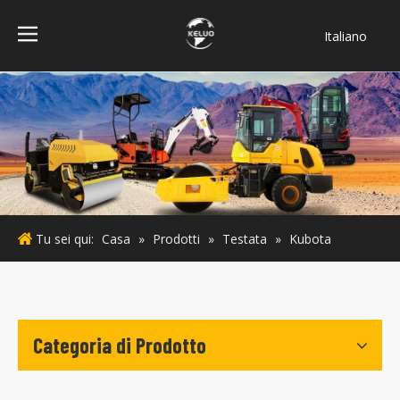
Italiano
فارسی
Bahasa
indonesia
Türk dili
ไทย
Deutsch
Português
Tu sei qui:
Casa
»
Prodotti
»
Testata
»
Kubota
Español
Pусский
Français
English
Categoria di Prodotto