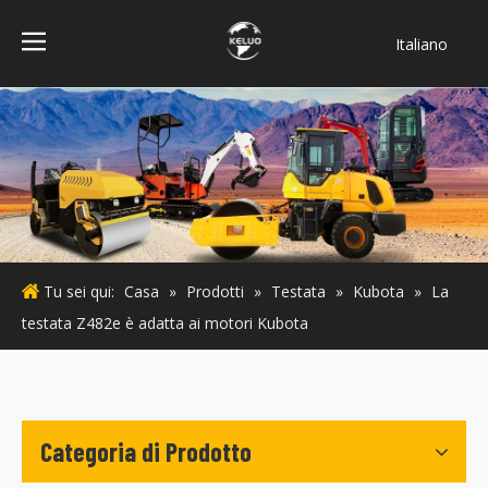
Italiano
فارسی
Bahasa
indonesia
Türk dili
ไทย
Deutsch
Português
Tu sei qui:
Casa
»
Prodotti
»
Testata
»
Kubota
»
La
Español
testata Z482e è adatta ai motori Kubota
Pусский
Français
English
Categoria di Prodotto