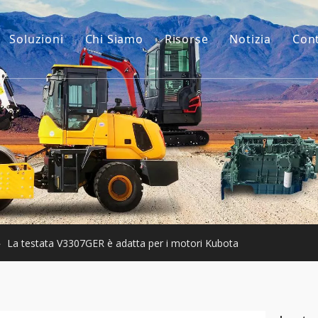
Soluzioni
Chi Siamo
Risorse
Notizia
Con
La nostra storia
Guide
ri per escavatori
Il nostro vantaggio
FAQ
 macchinari per l'edilizia
Video
 usato
ari Usati
»
La testata V3307GER è adatta per i motori Kubota