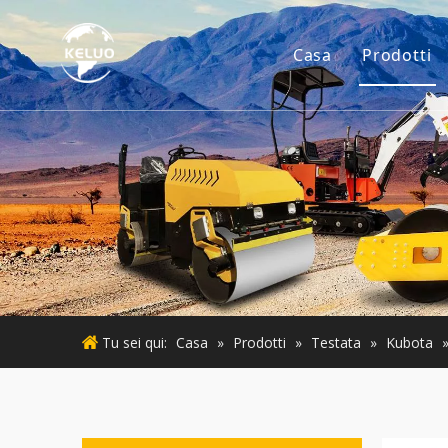
Casa
Prodotti
Motore
Accesso
Piccoli
Motore
Macchin
Tu sei qui:
Casa
»
Prodotti
»
Testata
»
Kubota