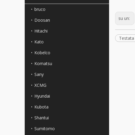
bruco
su un:
Doosan
Hitachi
Testata
Kato
Kobelco
Komatsu
Sany
XCMG
Hyundai
Kubota
Shantui
Sumitomo