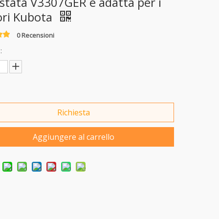
estata V3307GER è adatta per i
ri Kubota
0 Recensioni
:
Richiesta
Aggiungere al carrello