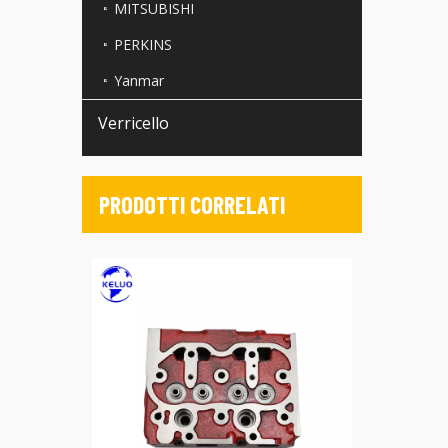
MITSUBISHI
PERKINS
Yanmar
Verricello
PRODOTTI CORRELATI