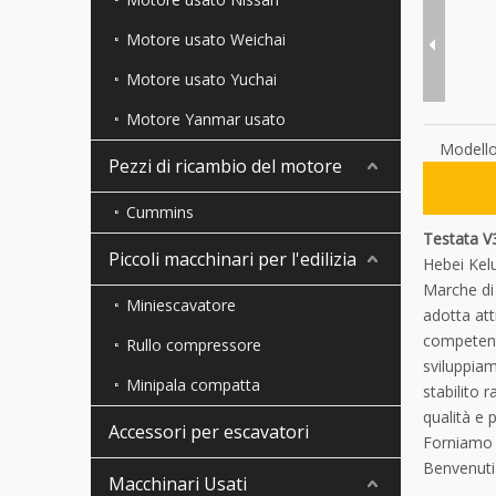
Motore usato Weichai
Motore usato Yuchai
Motore Yanmar usato
Modello
Pezzi di ricambio del motore
Cummins
Testata 
Piccoli macchinari per l'edilizia
Hebei Kelu
Marche di 
Miniescavatore
adotta att
competenti
Rullo compressore
sviluppiam
Minipala compatta
stabilito 
qualità e 
Accessori per escavatori
Forniamo 
Benvenuti 
Macchinari Usati