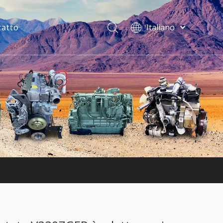
tatto
Italiano
فارسی
Bahasa
indonesia
Türk dili
ไทย
Deutsch
Português
Español
Pусский
Français
English