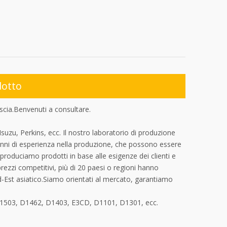
dotto
scia.Benvenuti a consultare.
uzu, Perkins, ecc. Il nostro laboratorio di produzione
 anni di esperienza nella produzione, che possono essere
produciamo prodotti in base alle esigenze dei clienti e
 prezzi competitivi, più di 20 paesi o regioni hanno
d-Est asiatico.Siamo orientati al mercato, garantiamo
 D1503, D1462, D1403, E3CD, D1101, D1301, ecc.