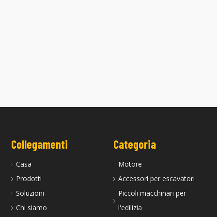
 Z602 è adatta per il motore
La testata Z500-600 è adatta ai moto
Kubota
Kubota
Collegamenti
Categoria
Casa
Motore
Prodotti
Accessori per escavatori
Soluzioni
Piccoli macchinari per
Chi siamo
l'edilizia