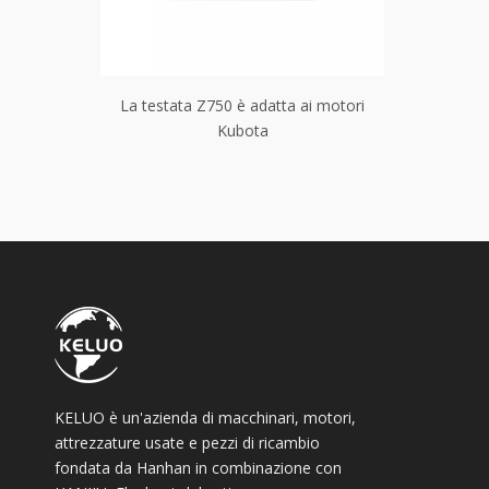
r i motori
La testata Z750 è adatta ai motori
La testata
Kubota
KELUO è un'azienda di macchinari, motori,
attrezzature usate e pezzi di ricambio
fondata da Hanhan in combinazione con