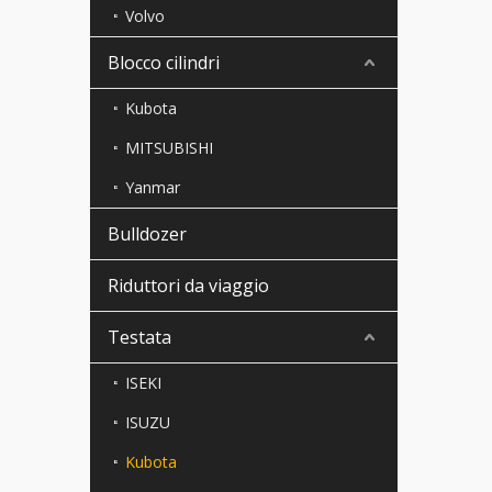
Volvo
Blocco cilindri
Kubota
MITSUBISHI
Yanmar
Bulldozer
Riduttori da viaggio
Testata
ISEKI
ISUZU
Kubota