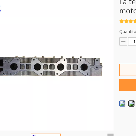
La t
moto
Quantità