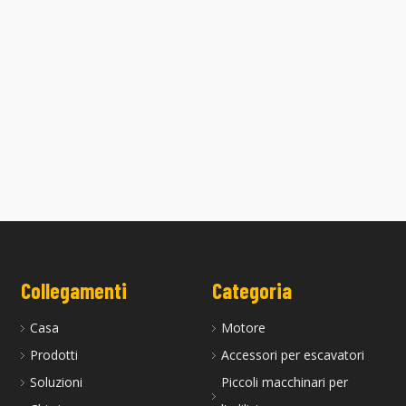
 4TNE94 è adatta per motori
La testata 3TNV88 con spina di
Yanmar
preriscaldamento è adatta per moto
Yanmar
Collegamenti
Categoria
Casa
Motore
Prodotti
Accessori per escavatori
Soluzioni
Piccoli macchinari per