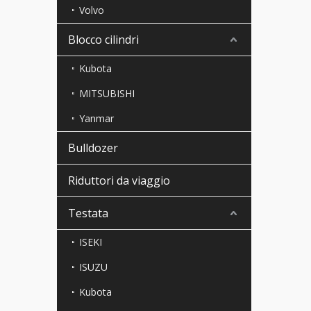
Volvo
Blocco cilindri
Kubota
MITSUBISHI
Yanmar
Bulldozer
Riduttori da viaggio
Testata
ISEKI
ISUZU
Kubota