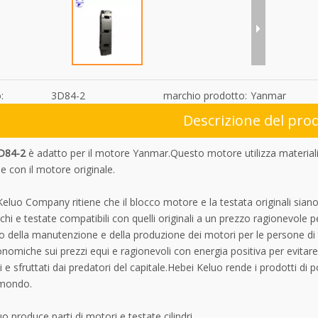
:
3D84-2
marchio prodotto:
Yanmar
Descrizione del pro
D84-2
è adatto per il motore Yanmar.Questo motore utilizza materiali
e con il motore originale.
eluo Company ritiene che il blocco motore e la testata originali sia
i e testate compatibili con quelli originali a un prezzo ragionevole p
 della manutenzione e della produzione dei motori per le persone di
nomiche sui prezzi equi e ragionevoli con energia positiva per evitare
i e sfruttati dai predatori del capitale.Hebei Keluo rende i prodotti d
l mondo.
o produce parti di motori e testate cilindri