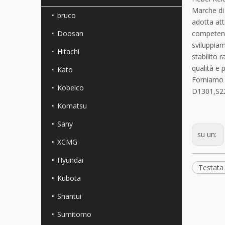
Marche di 
bruco
adotta att
Doosan
competenti
sviluppiam
Hitachi
stabilito 
qualità e 
Kato
Forniamo 
Kobelco
D1301,S22
Komatsu
Sany
su un:
XCMG
Hyundai
Testata
Kubota
Shantui
Sumitomo