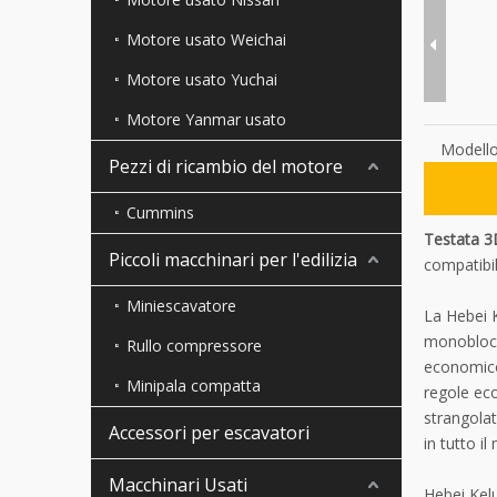
Motore usato Weichai
Motore usato Yuchai
Motore Yanmar usato
Modello
Pezzi di ricambio del motore
Cummins
Testata 3
Piccoli macchinari per l'edilizia
compatibil
Miniescavatore
La Hebei K
monoblocch
Rullo compressore
economico
Minipala compatta
regole eco
strangolat
Accessori per escavatori
in tutto i
Macchinari Usati
Hebei Kelu