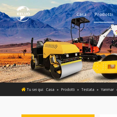
Casa
Prodotti
Motore
Accesso
Piccoli
Motore
Macchin
Tu sei qui:
Casa
»
Prodotti
»
Testata
»
Yanmar