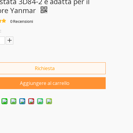
stata 3D84-2 è adatta per il
ore Yanmar
0 Recensioni
:
Richiesta
Aggiungere al carrello