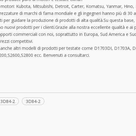
motori: Kubota, Mitsubishi, Detroit, Carter, Komatsu, Yanmar, Hino, Is
rezzature di marchi di fama mondiale e gli ingegneri hanno più di 30
 per guidare la produzione di prodotti di alta qualità.Su questa base, 
o nuovi prodotti per i clienti.Grazie alla nostra eccellente qualità e ai
rapporti commerciali con noi, soprattutto in Europa, Sud America e Su
prezzi competitivi.
anche altri modelli di prodotti per testate come D1703DI, D1703A,
00,S2600,S2800 ecc. Benvenuti a consultarci.
 3D84-2
3D84-2