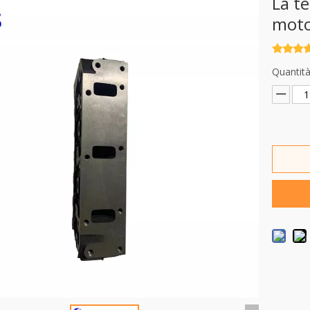
La te
mot
Quantità