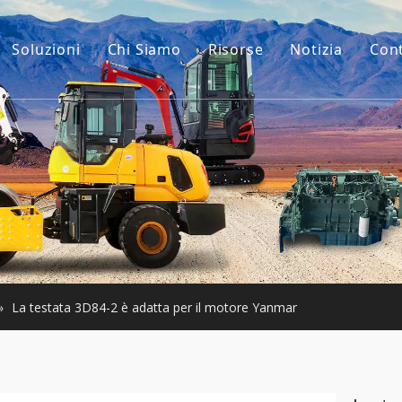
Soluzioni
Chi Siamo
Risorse
Notizia
Con
La nostra storia
Guide
ri per escavatori
Il nostro vantaggio
FAQ
 macchinari per l'edilizia
Video
 usato
ari Usati
»
La testata 3D84-2 è adatta per il motore Yanmar