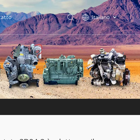
tatto
Italiano
فارسی
Bahasa
indonesia
Türk dili
ไทย
Deutsch
Português
Español
Pусский
Français
English