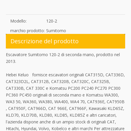
Modello:
120-2
marchio prodotto:
Sumitomo
Descrizione del prodotto
Escavatore Sumitomo 120-2 di seconda mano, prodotto nel
2013.
Hebei Keluo fornisce escavatori originali CAT315D, CAT336D,
CAT323D2L, CAT312B, CAT320B, CAT320C, CAT325B,
CAT330B, CAT 330C e Komatsu PC200 PC240 PC270 PC300
PC360 PC450 originali di seconda mano e Komatsu WA300,
WA3 50, WA360, WA380, WA400, WA4 70, CAT936E, CAT950B
, CAT950F, CAT966D, CAT 966E, CAT966F, Kawasaki KLD65Z,
KLD70, KLD70B, KLD80, KLD85, KLD85Z e altri caricatori,
l'azienda dispone anche di un ampio stock di originali CAT,
Hitachi, Hyundai, Volvo, Kobelco e altri marchi Per attrezzature