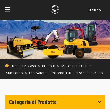
Italiano
فارسی
Bahasa
indonesia
Türk dili
ไทย
Deutsch
Português
Tu sei qui:
Casa
»
Prodotti
»
Macchinari Usati
»
Español
Sumitomo
»
Escavatore Sumitomo 120-2 di seconda mano
Pусский
Français
English
Categoria di Prodotto