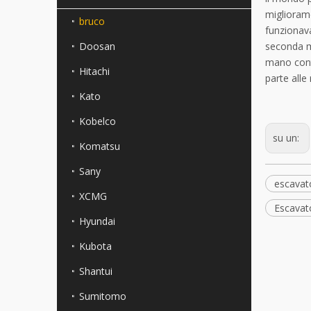
migliorame
bruco
funzionava
Doosan
seconda m
mano conti
Hitachi
parte alle
Kato
Kobelco
su un:
Komatsu
Sany
escavat
XCMG
Escavato
Hyundai
Kubota
Shantui
Sumitomo