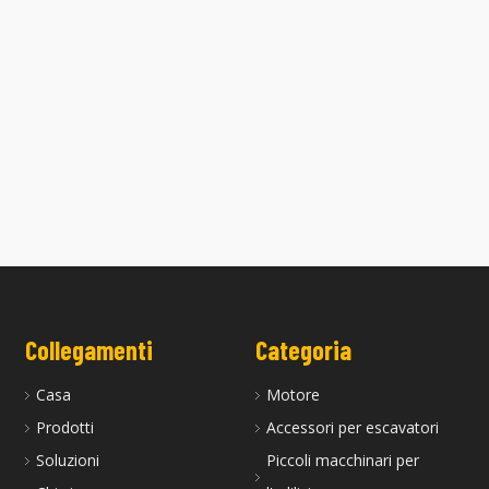
atore CAT 349D usato
Bulldozer CAT D11R di seconda ma
Collegamenti
Categoria
Casa
Motore
Prodotti
Accessori per escavatori
Soluzioni
Piccoli macchinari per