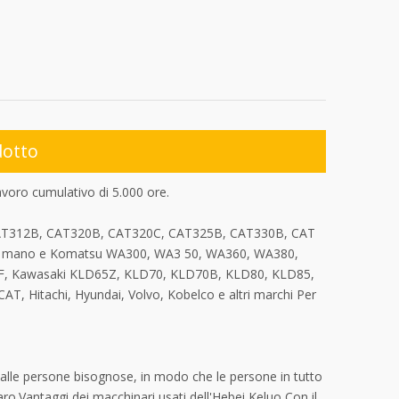
dotto
oro cumulativo di 5.000 ore.
 CAT312B, CAT320B, CAT320C, CAT325B, CAT330B, CAT
da mano e Komatsu WA300, WA3 50, WA360, WA380,
F, Kawasaki KLD65Z, KLD70, KLD70B, KLD80, KLD85,
 CAT, Hitachi, Hyundai, Volvo, Kobelco e altri marchi Per
alle persone bisognose, in modo che le persone in tutto
ro.Vantaggi dei macchinari usati dell'Hebei Keluo Con il