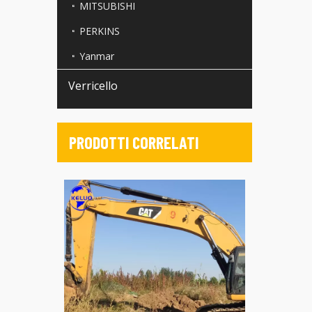
MITSUBISHI
PERKINS
Yanmar
Verricello
PRODOTTI CORRELATI