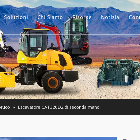
Soluzioni
Chi Siamo
Risorse
Notizia
Con
La nostra storia
Guide
ri per escavatori
Il nostro vantaggio
FAQ
 macchinari per l'edilizia
Video
 usato
ari Usati
bruco
»
Escavatore CAT320D2 di seconda mano