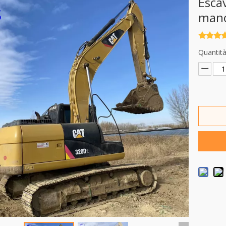
Esca
man
Quantità