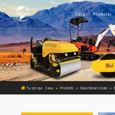
Casa
Prodotti
Motore
Accesso
Piccoli
Motore
Macchin
Tu sei qui:
Casa
»
Prodotti
»
Macchinari Usati
»