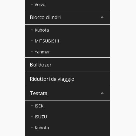
Volvo
Blocco cilindri
Kubota
MITSUBISHI
Yanmar
Bulldozer
Riduttori da viaggio
Testata
ISEKI
ISUZU
Kubota