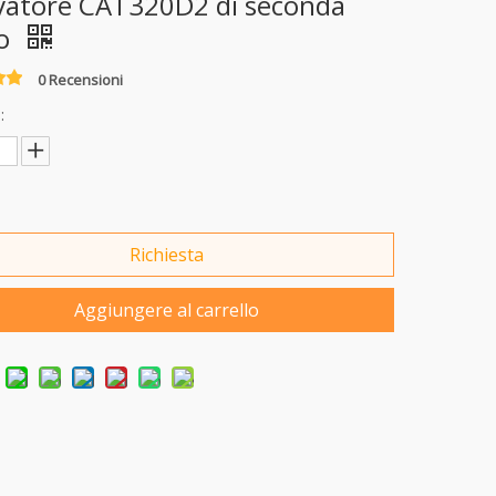
vatore CAT320D2 di seconda
o
0 Recensioni
:
Richiesta
Aggiungere al carrello