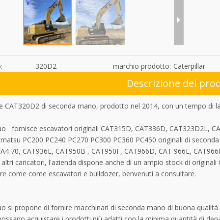
:
320D2
marchio prodotto:
Caterpillar
Descrizione del pro
e CAT320D2 di seconda mano, prodotto nel 2014, con un tempo di lav
uo fornisce escavatori originali CAT315D, CAT336D, CAT323D2L,
omatsu PC200 PC240 PC270 PC300 PC360 PC450 originali di secon
A4 70, CAT936E, CAT950B , CAT950F, CAT966D, CAT 966E, CAT966
ltri caricatori, l'azienda dispone anche di un ampio stock di originali
ure come come escavatori e bulldozer, benvenuti a consultare.
o si propone di fornire macchinari di seconda mano di buona qualità 
ossano acquistare i prodotti più adatti con la minima quantità di dena