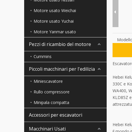
Motore usato Weichai
Motore usato Yuchai
Motore Yanmar usato
Modello
Pezzi di ricambio del motore
Cummins
Escavator
Piccoli macchinari per l'edilizia
Hebei Kel
Miniescavatore
330C e K
WA400, W
Rullo compressore
KLD85Z e a
Minipala compatta
attrezzat
Accessori per escavatori
Hebei Kelu
Macchinari Usati
il mondo p