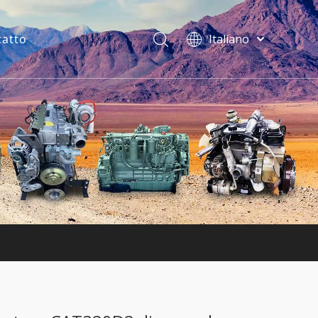
tatto
Italiano
فارسی
Bahasa
indonesia
Türk dili
ไทย
Deutsch
Português
Español
Pусский
Français
English