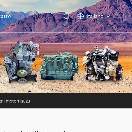
tatto
Italiano
فارسی
Bahasa
indonesia
Türk dili
ไทย
Deutsch
Português
Español
Pусский
Français
er i motori Isuzu
English