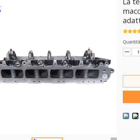
La te
macc
adat
Quantità