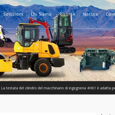
Soluzioni
Chi Siamo
Risorse
Notizia
Con
La nostra storia
Guide
ri per escavatori
Il nostro vantaggio
FAQ
 macchinari per l'edilizia
Video
 usato
ari Usati
La testata del cilindro del macchinario di ingegneria 4HK1 è adatta p