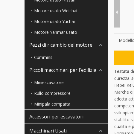
Motore usato Weichai
Motore usato Yuchai
Motore Yanmar usato
Modello
Pezzi di ricambio del motore
Cummins
Piccoli macchinari per l'edilizia
Testata de
durezza.B
Miniescavatore
Hebei Kelu
Marche di 
Rullo compressore
adotta att
Minipala compatta
competenti
sviluppiam
Accessori per escavatori
stabilito 
qualità e 
Macchinari Usati
Forniamo 