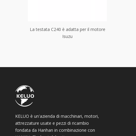
La testata C240 ​​è adatta per il motore
La testata 6SD1 è adat
Isuzu
Isuzu
KELUO è un'azienda di macchinari, motori,
attrezzature usate e pezzi di ricambio
fondata da Hanhan in combinazione con