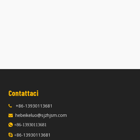
stata 4LE1 è adatta per la testata
La testata 4LB1 è adatta per i
del motore Isuzu
Isuzu
Contattaci
+86-13930113681

hebeikeluo@sjzhjsm.com


+86-13930113681
86-13930113681

+