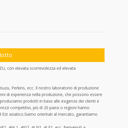
dotto
ZU, con elevata scorrevolezza ed elevata
uzu, Perkins, ecc. Il nostro laboratorio di produzione
 anni di esperienza nella produzione, che possono essere
produciamo prodotti in base alle esigenze dei clienti e
 prezzi competitivi, più di 20 paesi o regioni hanno
d-Est asiatico.Siamo orientati al mercato, garantiamo
HF1, 4HL1, 4JG2, 4LN1, 4LE1, ecc. Benvenuti a