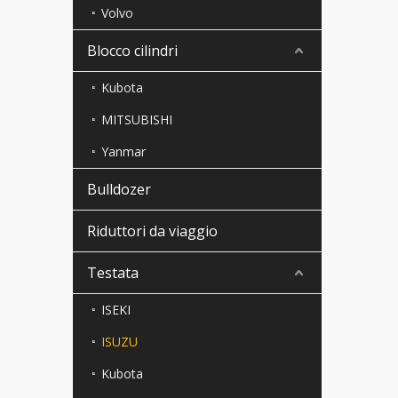
Volvo
Blocco cilindri
Kubota
MITSUBISHI
Yanmar
Bulldozer
Riduttori da viaggio
Testata
ISEKI
ISUZU
Kubota