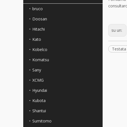
consultarc
bruco
Doosan
Hitachi
su un:
Kato
Testata 
Kobelco
Komatsu
Sany
XCMG
Hyundai
Kubota
Shantui
Sumitomo