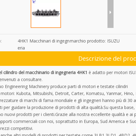
:
4HK1 Macchinari di ingegn
marchio prodotto:
ISUZU
eria
Descrizione del pro
l cilindro del macchinario di ingegneria 4HK1
è adatto per motori ISU
envenuti a consultare.
o Engineering Machinery produce parti di motori e testate cilindri
motori: Kubota, Mitsubishi, Detroit, Carter, Komatsu, Yanmar, Hino, Is
rezzature di marchi di fama mondiale e gli ingegneri hanno più di 30
 per guidare la produzione di prodotti di alta qualità.Su questa base, 
o nuovi prodotti per i clienti.Grazie alla nostra eccellente qualità e ai
rapporti commerciali con noi, soprattutto in Europa, Sud America e Su
prezzi competitivi.
anche altri modelli di prodotti per testate come 3LB1,3LD1, 4BD2, 4