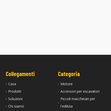
ta per il motore
La testata 4LE2 è adatta per il motore
La te
Isuzu
Collegamenti
Categoria
Casa
Motore
Prodotti
Accessori per escavatori
Soluzioni
Piccoli macchinari per
Chi siamo
l'edilizia