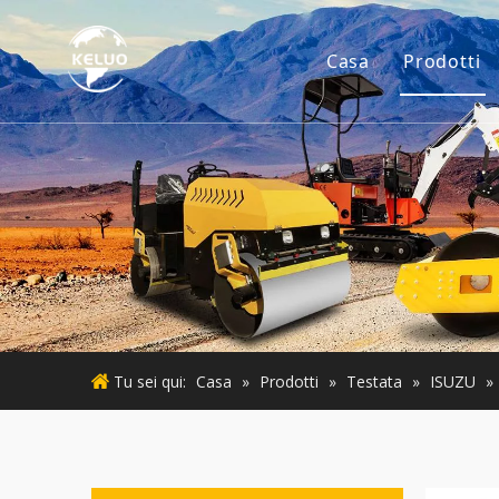
Casa
Prodotti
Motore
Accesso
Piccoli
Motore
Macchin
Tu sei qui:
Casa
»
Prodotti
»
Testata
»
ISUZU
»