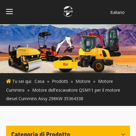
Italiano
فارسی
Bahasa
indonesia
Türk dili
ไทย
Deutsch
Português
Tu sei qui:
Casa
»
Prodotti
»
Motore
»
Motore
Español
Cummins
»
Motore dell'escavatore QSM11 per il motore
Pусский
diesel Cummins Assy 298KW 35364338
Français
English
Categoria di Prodotto