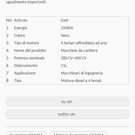
ugualmente importanti.
NO
Articolo
Dati
1
Energia
250KW
2
Colore
Nero
3
Tipo di motore
4 tempi raffreddato ad aria
4
Nome del prodotto
Macchine da cantiere
5
Potenza nominale
280 CV~400 CV
6
Dislocamento
11L
7
Applicazione
Macchinari di ingegneria
8
Tipo
Motore diesel a 4 tempi
su un:
sotto un: