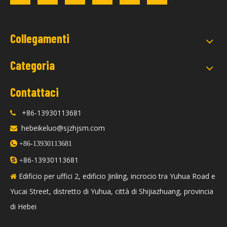
Collegamenti
Categoria
Contattaci
+86-13930113681

hebeikeluo@sjzhjsm.com


+86-13930113681
86-13930113681

+
Edificio per uffici 2, edificio Jinling, incrocio tra Yuhua Road e

Yucai Street, distretto di Yuhua, città di Shijiazhuang, provincia
di Hebei