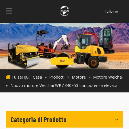
Italiano
فارسی
Bahasa
indonesia
Türk dili
ไทย
Deutsch
Português
Tu sei qui:
Casa
»
Prodotti
»
Motore
»
Motore Weichai
Español
»
Nuovo motore Weichai WP7.340E53 con potenza elevata
Pусский
Français
English
Categoria di Prodotto