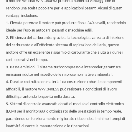
Il motore Weichai WP7.340E53 presenta numerosi vantaggi che lo
rendono una scelta popolare per le applicazioni pesanti.Alcuni di questi
vantaggi includono:
1. Elevata potenza: il motore può produrre fino a 340 cavalli, rendendolo
ideale per l'uso su autocarri pesanti o macchine edili.
2. Efficienza del carburante: grazie alla tecnologia avanzata di iniezione
del carburante e all'efficiente sistema di aspirazione dell'aria, questo
motore offre un eccellente risparmio di carburante che aiuta a ridurre i
costi operativi nel tempo.
3. Basse emissioni: il sistema turbocompresso e intercooler garantisce
emissioni ridotte nel rispetto delle rigorose normative ambientali.
4. Durata: costruito con materiali da costruzione robusti e componenti
affidabili, il motore WP7.340E53 può resistere a condizioni di lavoro
difficili garantendo longevità nella durata.
5. Sistemi di controllo avanzati: dotati di modulo di controllo elettronico
(ECM) per il monitoraggio ottimizzato delle prestazioni in tempo reale,
garantendo un funzionamento migliorato riducendo al minimo i tempi di
inattività durante la manutenzione o le riparazioni